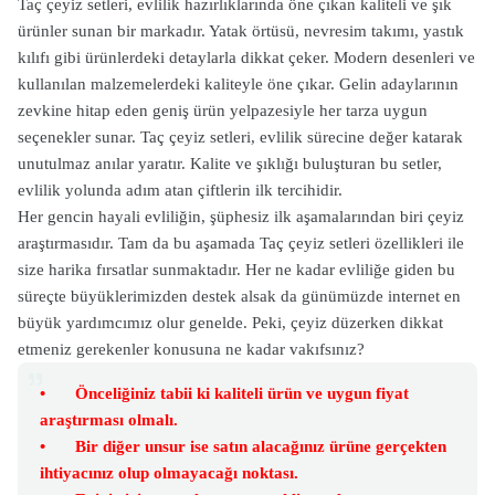
Taç çeyiz setleri, evlilik hazırlıklarında öne çıkan kaliteli ve şık
ürünler sunan bir markadır. Yatak örtüsü, nevresim takımı, yastık
kılıfı gibi ürünlerdeki detaylarla dikkat çeker. Modern desenleri ve
kullanılan malzemelerdeki kaliteyle öne çıkar. Gelin adaylarının
zevkine hitap eden geniş ürün yelpazesiyle her tarza uygun
seçenekler sunar. Taç çeyiz setleri, evlilik sürecine değer katarak
unutulmaz anılar yaratır. Kalite ve şıklığı buluşturan bu setler,
evlilik yolunda adım atan çiftlerin ilk tercihidir.
Her gencin hayali evliliğin, şüphesiz ilk aşamalarından biri çeyiz
araştırmasıdır. Tam da bu aşamada Taç çeyiz setleri özellikleri ile
size harika fırsatlar sunmaktadır. Her ne kadar evliliğe giden bu
süreçte büyüklerimizden destek alsak da günümüzde internet en
büyük yardımcımız olur genelde. Peki, çeyiz düzerken dikkat
etmeniz gerekenler konusuna ne kadar vakıfsınız?
•
Önceliğiniz tabii ki kaliteli ürün ve uygun fiyat
araştırması olmalı.
•
Bir diğer unsur ise satın alacağınız ürüne gerçekten
ihtiyacınız olup olmayacağı noktası.