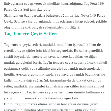
ihtiyaçlarına cevap verecek nitelikte hazırladığımız Taç Pera 189
Parça Çeyiz Seti tam size göre.
Sizin için en özel parçaları buluşturduğumuz Taç Nova 140 Parça
Çeyiz Seti ise yine bu anlamda ihtiyaçlarınıza hitap edecek şekilde
oluşturulmuş çok parçalı setlerimizden bir diğeri.
Taç Tencere Çeyiz Setleri
Taç tencere çeyiz setleri, mutfaklarında hem işlevsellik hem de
estetik arayan çiftler için ideal bir seçenektir. Bu setler genellikle
çeşitli boyutlarda tencereler, tava, tencere kapakları ve diğer
mutfak gereçlerini içerir. Taç'in tencere çeyiz setleri yüksek kaliteli
paslanmaz çelik veya alüminyum gibi dayanıklı malzemelerden
üretilir. Ayrıca, ergonomik sapları ve ısıya dayanıklı özellikleriyle
kullanım kolaylığı sağlar. Şık tasarımlarıyla da dikkat çeken bu
setler, mutfaklarına zarafet katmak isteyen çiftler için mükemmel
bir seçenektir. Taç tencere çeyiz setleri, uzun ömürlü kullanım ve
şık görünüm sunarak evlilik hayatına değer katar.
Bir mutfağın olmazsa olmazlarından tencereler de yine çeyiz
alışverişinin temelini oluşturan unsurlardan. Çoklu çeyiz seti