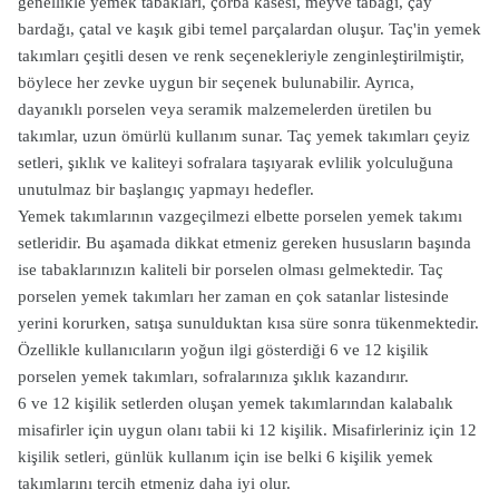
genellikle yemek tabakları, çorba kasesi, meyve tabağı, çay
bardağı, çatal ve kaşık gibi temel parçalardan oluşur. Taç'in yemek
takımları çeşitli desen ve renk seçenekleriyle zenginleştirilmiştir,
böylece her zevke uygun bir seçenek bulunabilir. Ayrıca,
dayanıklı porselen veya seramik malzemelerden üretilen bu
takımlar, uzun ömürlü kullanım sunar. Taç yemek takımları çeyiz
setleri, şıklık ve kaliteyi sofralara taşıyarak evlilik yolculuğuna
unutulmaz bir başlangıç yapmayı hedefler.
Yemek takımlarının vazgeçilmezi elbette porselen yemek takımı
setleridir. Bu aşamada dikkat etmeniz gereken hususların başında
ise tabaklarınızın kaliteli bir porselen olması gelmektedir. Taç
porselen yemek takımları her zaman en çok satanlar listesinde
yerini korurken, satışa sunulduktan kısa süre sonra tükenmektedir.
Özellikle kullanıcıların yoğun ilgi gösterdiği 6 ve 12 kişilik
porselen yemek takımları, sofralarınıza şıklık kazandırır.
6 ve 12 kişilik setlerden oluşan yemek takımlarından kalabalık
misafirler için uygun olanı tabii ki 12 kişilik. Misafirleriniz için 12
kişilik setleri, günlük kullanım için ise belki 6 kişilik yemek
takımlarını tercih etmeniz daha iyi olur.