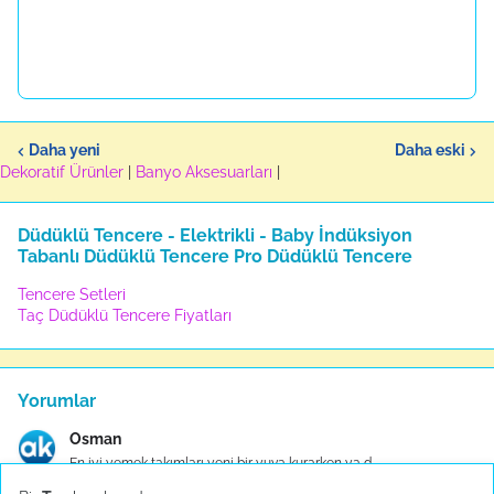
Daha yeni
Daha eski
Dekoratif Ürünler
|
Banyo Aksesuarları
|
Düdüklü Tencere - Elektrikli - Baby İndüksiyon
Tabanlı Düdüklü Tencere Pro Düdüklü Tencere
Tencere Setleri
Taç Düdüklü Tencere Fiyatları
Yorumlar
Osman
En iyi yemek takımları yeni bir yuva kurarken ya d...