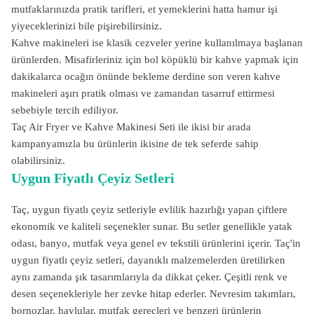
mutfaklarınızda pratik tarifleri, et yemeklerini hatta hamur işi
yiyeceklerinizi bile pişirebilirsiniz.
Kahve makineleri ise klasik cezveler yerine kullanılmaya başlanan
ürünlerden. Misafirleriniz için bol köpüklü bir kahve yapmak için
dakikalarca ocağın önünde bekleme derdine son veren kahve
makineleri aşırı pratik olması ve zamandan tasarruf ettirmesi
sebebiyle tercih ediliyor.
Taç Air Fryer ve Kahve Makinesi Seti ile ikisi bir arada
kampanyamızla bu ürünlerin ikisine de tek seferde sahip
olabilirsiniz.
Uygun Fiyatlı Çeyiz Setleri
Taç, uygun fiyatlı çeyiz setleriyle evlilik hazırlığı yapan çiftlere
ekonomik ve kaliteli seçenekler sunar. Bu setler genellikle yatak
odası, banyo, mutfak veya genel ev tekstili ürünlerini içerir. Taç'in
uygun fiyatlı çeyiz setleri, dayanıklı malzemelerden üretilirken
aynı zamanda şık tasarımlarıyla da dikkat çeker. Çeşitli renk ve
desen seçenekleriyle her zevke hitap ederler. Nevresim takımları,
bornozlar, havlular, mutfak gereçleri ve benzeri ürünlerin