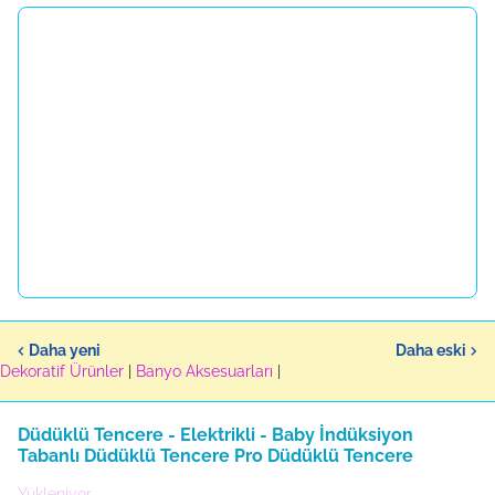
Daha yeni
Daha eski
Dekoratif Ürünler
|
Banyo Aksesuarları
|
Düdüklü Tencere - Elektrikli - Baby İndüksiyon
Tabanlı Düdüklü Tencere Pro Düdüklü Tencere
Yükleniyor...