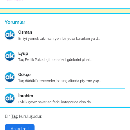
Yorumlar
Osman
En iyi yemek takımları yeni bir yuva kurarken ya d...
Eyüp
Taç Evlilik Paketi, çiftlerin özel günlerini planl...
Gökçe
Taç düdüklü tencereler, basınç altında pişirme yap...
İbrahim
Evlilik çeyiz paketleri farklı kategoride olsa da ...
Bir
Taç
kuruluşudur.
Ezgi
Taç çeyiz setleri, kaliteli ve dayanıklı malzemele...
Anladım !