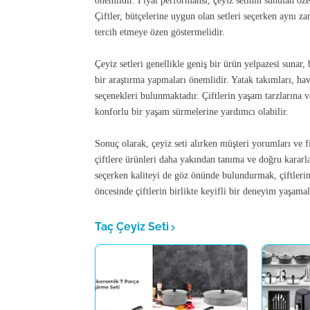
önemlidir. Fiyat performansı, çeyiz setinin sunulan özel
Çiftler, bütçelerine uygun olan setleri seçerken aynı z
tercih etmeye özen göstermelidir.
Çeyiz setleri genellikle geniş bir ürün yelpazesi sunar,
bir araştırma yapmaları önemlidir. Yatak takımları, havl
seçenekleri bulunmaktadır. Çiftlerin yaşam tarzlarına v
konforlu bir yaşam sürmelerine yardımcı olabilir.
Sonuç olarak, çeyiz seti alırken müşteri yorumları ve f
çiftlere ürünleri daha yakından tanıma ve doğru kararl
seçerken kaliteyi de göz önünde bulundurmak, çiftlerin 
öncesinde çiftlerin birlikte keyifli bir deneyim yaşama
Taç Çeyiz Seti