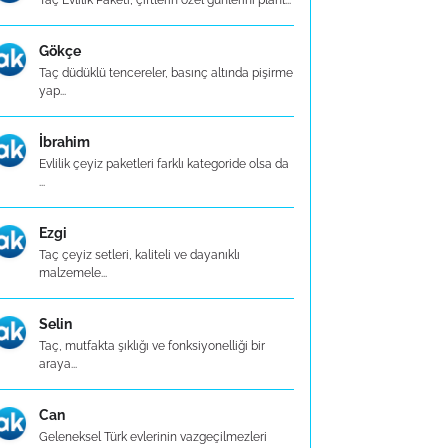
Taç Evlilik Paketi, çiftlerin özel günlerini planl...
Gökçe
Taç düdüklü tencereler, basınç altında pişirme
yap...
İbrahim
Evlilik çeyiz paketleri farklı kategoride olsa da
...
Ezgi
Taç çeyiz setleri, kaliteli ve dayanıklı
malzemele...
Selin
Taç, mutfakta şıklığı ve fonksiyonelliği bir
araya...
Can
Geleneksel Türk evlerinin vazgeçilmezleri